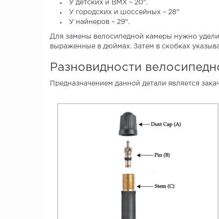
У детских и ВМХ – 20".
У городских и шоссейных – 28"
У найнеров – 29".
Для замены велосипедной камеры нужно уделит
выраженные в дюймах. Затем в скобках указыва
Разновидности велосипедн
Предназначением данной детали является зака