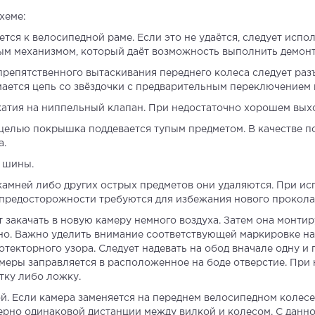
хеме:
тся к велосипедной раме. Если это не удаётся, следует испо
 механизмом, который даёт возможность выполнить демонтаж
препятственного вытаскивания переднего колеса следует ра
имается цепь со звёздочки с предварительным переключение
атия на ниппельный клапан. При недостаточно хорошем выхо
целью покрышка поддевается тупым предметом. В качестве п
а.
 шины.
амней либо других острых предметов они удаляются. При ис
 предосторожности требуются для избежания нового прокол
 закачать в новую камеру немного воздуха. Затем она монтир
но. Важно уделить внимание соответствующей маркировке на
отекторного узора. Следует надевать на обод вначале одну и
камеры заправляется в расположенное на боде отверстие. Пр
тку либо ложку.
й. Если камера заменяется на переднем велосипедном колесе
рно одинаковой дистанции между вилкой и колесом. С данн