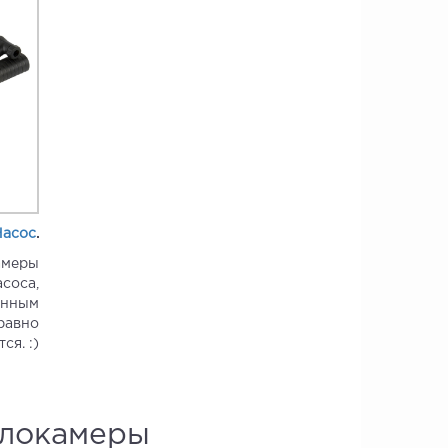
Насос
.
амеры
соса,
енным
равно
ся. :)
елокамеры