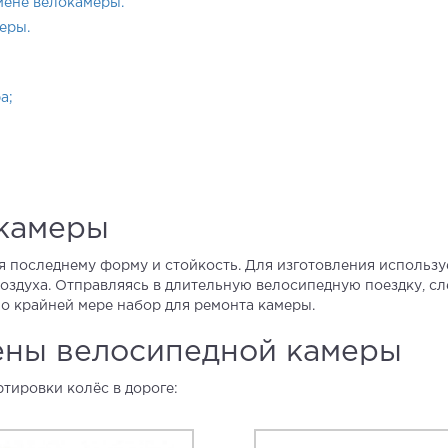
мене велокамеры.
еры.
а;
камеры
ая последнему форму и стойкость. Для изготовления использ
оздуха. Отправляясь в длительную велосипедную поездку, сле
по крайней мере набор для ремонта камеры.
ены велосипедной камеры
тировки колёс в дороге: