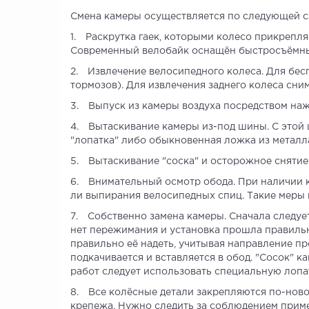
Смена камеры осуществляется по следующей с
Раскрутка гаек, которыми колесо прикрепляе
Современный велобайк оснащён быстросъёмным
Извлечение велосипедного колеса. Для бес
тормозов). Для извлечения заднего колеса сн
Выпуск из камеры воздуха посредством наж
Вытаскивание камеры из-под шины. С этой 
"лопатка" либо обыкновенная ложка из металл
Вытаскивание "соска" и осторожное снятие
Внимательный осмотр обода. При наличии к
ли выпирания велосипедных спиц. Такие меры
Собственно замена камеры. Сначала следует
нет пережимания и установка прошла правиль
правильно её надеть, учитывая направление пр
подкачивается и вставляется в обод. "Сосок" 
работ следует использовать специальную лопа
Все колёсные детали закрепляются по-ново
крепежа. Нужно следить за соблюдением приме