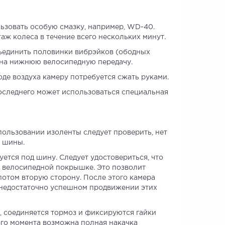
льзовать особую смазку, например, WD-40.
 колеса в течение всего нескольких минут.
зъединить половинки вибрэйков (ободных
м на нижнюю велосипедную передачу.
де воздуха камеру потребуется сжать руками.
оследнего может использоваться специальная
пользовании изоленты следует проверить, нет
а шины.
уется под шину. Следует удостовериться, что
 велосипедной покрышке. Это позволит
 потом вторую сторону. После этого камера
и недостаточно успешном продвижении этих
, соединяется тормоз и фиксируются гайки
ого момента возможна полная накачка