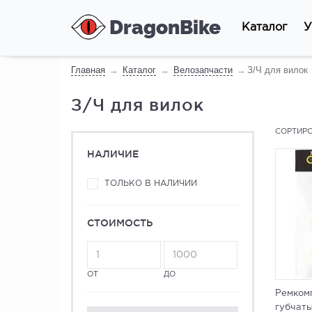
DragonBike
Каталог
У
Главная
Каталог
Велозапчасти
З/Ч для вилок
З/Ч для вилок
СОРТИРО
НАЛИЧИЕ
ТОЛЬКО В НАЛИЧИИ
СТОИМОСТЬ
ОТ
ДО
Ремкомп
губчаты