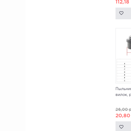
112,18
Пыльник
вилок, р
26,00
р
20,8