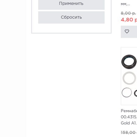
Применить
мм,...
8,00
р.
Сбросить
4,80
р
Ремнабо
00.4315
Gold A1..
158,00