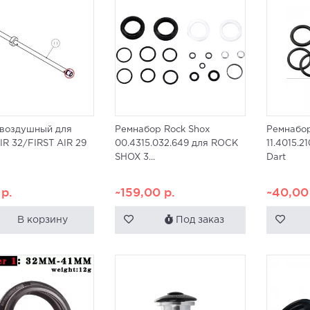
 воздушный для
Ремнабор Rock Shox
Ремнабор
IR 32/FIRST AIR 29
00.4315.032.649 для ROCK
11.4015.2
SHOX 3...
Dart
0
р.
~159,00
р.
~40,0
В корзину
Под заказ