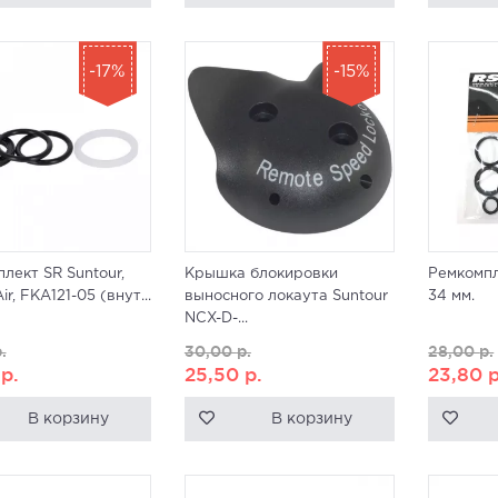
-17%
-15%
лект SR Suntour,
Крышка блокировки
Ремкомпл
r, FKA121-05 (внут...
выносного локаута Suntour
34 мм.
NCX-D-...
.
30,00
р.
28,00
р.
5
р.
25,50
р.
23,80
р
В корзину
В корзину