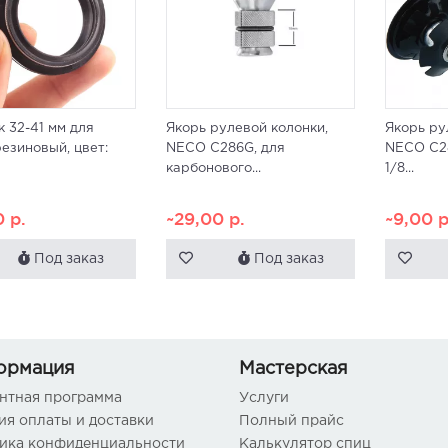
 32-41 мм для
Якорь рулевой колонки,
Якорь ру
резиновый, цвет:
NECO C286G, для
NECO C28
карбонового...
1/8...
0
р.
~29,00
р.
~9,00
р
Под заказ
Под заказ
ормация
Мастерская
нтная программа
Услуги
ия оплаты и доставки
Полный прайс
ика конфиденциальности
Калькулятор спиц