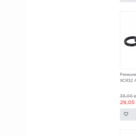
Ремкомп
XCR32 Ai
35,00
р
29,0