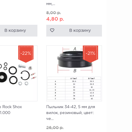
мм,...
8,00
р.
4,80
р.
В корзину
В корзину
-22%
-21%
 Rock Shox
Пыльник 34-42, 5 мм для
51.000
вилок, резиновый, цвет:
че...
26,00
р.