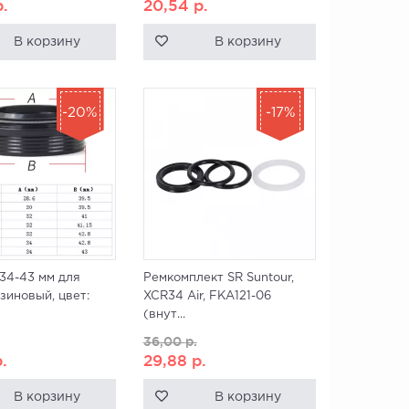
р.
20,54
р.
В корзину
В корзину
-20%
-17%
34-43 мм для
Ремкомплект SR Suntour,
езиновый, цвет:
XCR34 Air, FKA121-06
(внут...
36,00
р.
р.
29,88
р.
В корзину
В корзину