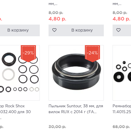
мм,...
мм,...
8,00
р.
8,00
р.
.
4,80
р.
4,80
р.
В корзину
В корзину
-29%
-24%
р Rock Shox
Пыльник Suntour, 38 мм, для
Ремнабор
.032.400 для 30
вилок RUX с 2014 г (FA...
11.4015.2
.
р.
30,00
р.
68,00
р.