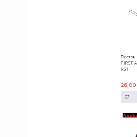
Пистон
F1RST A
RST
26,0