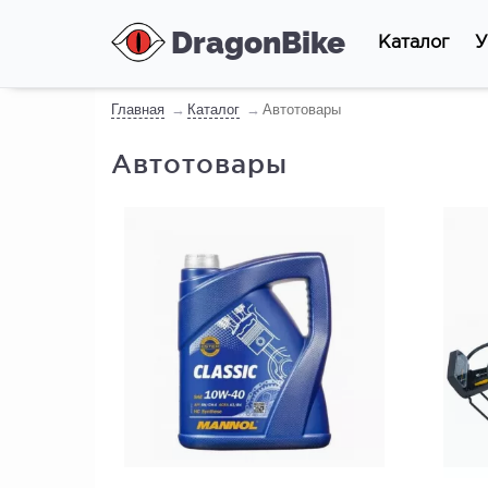
DragonBike
Каталог
У
Главная
Каталог
Автотовары
Автотовары