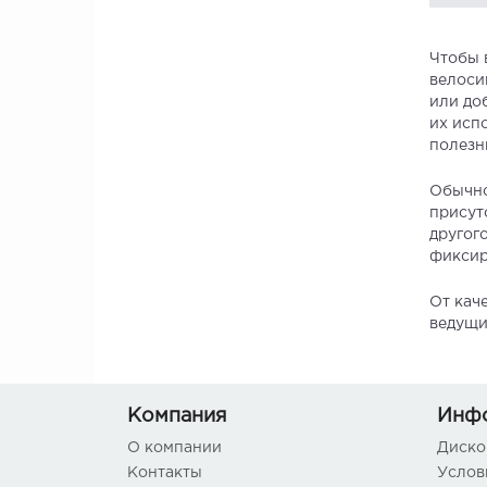
Чтобы 
велоси
или до
их исп
полезн
Обычно
присут
другог
фиксир
От кач
ведущи
Компания
Инф
О компании
Диско
Контакты
Услов