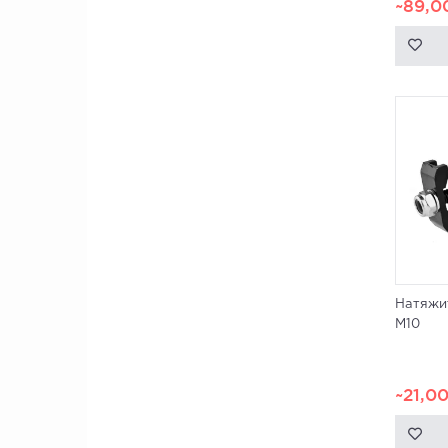
~89,0
Натяжит
M10
~21,0