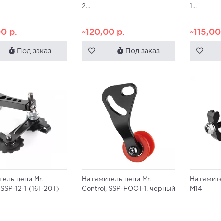
2...
1...
00
р.
~120,00
р.
~115,0
Под заказ
Под заказ
ель цепи Mr.
Натяжитель цепи Mr.
Натяжите
 SSP-12-1 (16T-20T)
Control, SSP-FOOT-1, черный
M14