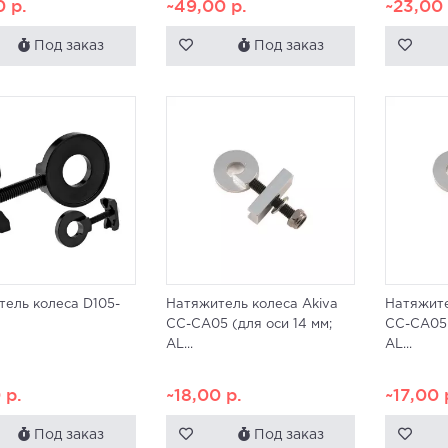
0
р.
~49,00
р.
~23,0
Под заказ
Под заказ
ель колеса D105-
Натяжитель колеса Akiva
Натяжите
CC-CA05 (для оси 14 мм;
CC-CA05 
AL...
AL...
0
р.
~18,00
р.
~17,00
Под заказ
Под заказ