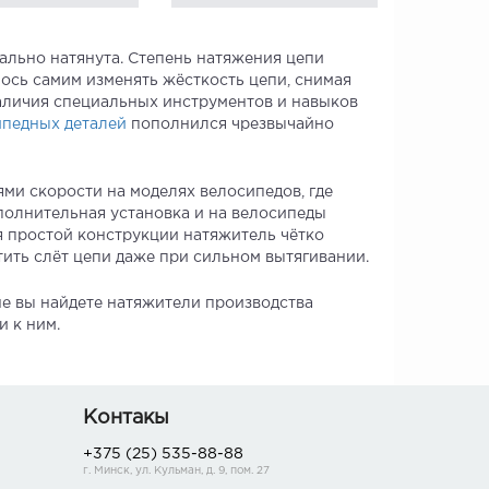
ально натянута. Степень натяжения цепи
сь самим изменять жёсткость цепи, снимая
аличия специальных инструментов и навыков
педных деталей
пополнился чрезвычайно
ми скорости на моделях велосипедов, где
полнительная установка и на велосипеды
я простой конструкции натяжитель чётко
ить слёт цепи даже при сильном вытягивании.
не вы найдете натяжители производства
 к ним.
Контакы
+375 (25) 535-88-88
г. Минск, ул. Кульман, д. 9, пом. 27