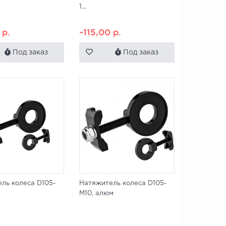
1...
0
р.
~115,00
р.
Под заказ
Под заказ
ль колеса D105-
Натяжитель колеса D105-
M10, алюм