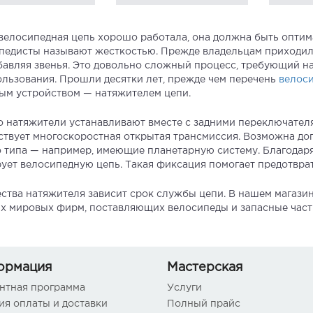
велосипедная цепь хорошо работала, она должна быть оптим
педисты называют жесткостью. Прежде владельцам приходило
бавляя звенья. Это довольно сложный процесс, требующий н
ользования. Прошли десятки лет, прежде чем перечень
велоси
ым устройством — натяжителем цепи.
 натяжители устанавливают вместе с задними переключателя
ствует многоскоростная открытая трансмиссия. Возможна до
о типа — например, имеющие планетарную систему. Благодар
ует велосипедную цепь. Такая фиксация помогает предотврат
ества натяжителя зависит срок службы цепи. В нашем магази
х мировых фирм, поставляющих велосипеды и запасные части
ормация
Мастерская
нтная программа
Услуги
ия оплаты и доставки
Полный прайс