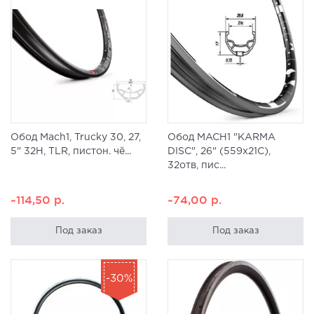
Обод Mach1, Trucky 30, 27,
Обод MACH1 "KARMA
5" 32H, TLR, пистон. чё...
DISC", 26" (559х21С),
32отв, пис...
~114,50
р.
~74,00
р.
Под заказ
Под заказ
-30%