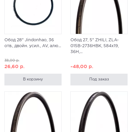
Обод 28" Jindonhao, 36
Обод 27, 5" ZHILI, ZLA-
отв., двойн. усил., AV, алю...
015B-2736HBK, 584x19,
36H,...
38,00
р.
26,60
р.
~48,00
р.
В корзину
Под заказ