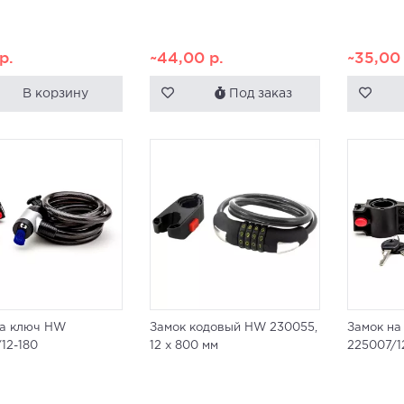
р.
~44,00
р.
~35,0
В корзину
Под заказ
на ключ HW
Замок кодовый HW 230055,
Замок н
12-180
12 х 800 мм
225007/1