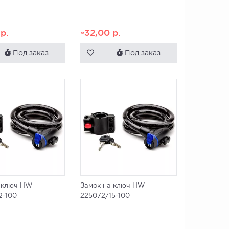
0
р.
~32,00
р.
Под заказ
Под заказ
а ключ HW
Замок на ключ HW
2-100
225072/15-100