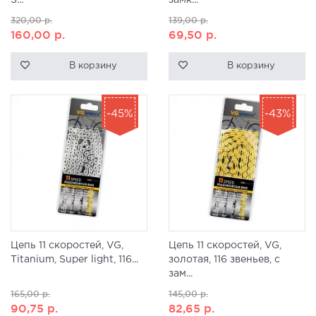
S...
замк...
320,00
р.
139,00
р.
160,00
р.
69,50
р.
В корзину
В корзину
-45%
-43%
Цепь 11 скоростей, VG,
Цепь 11 скоростей, VG,
Titanium, Super light, 116...
золотая, 116 звеньев, с
зам...
165,00
р.
145,00
р.
90,75
р.
82,65
р.