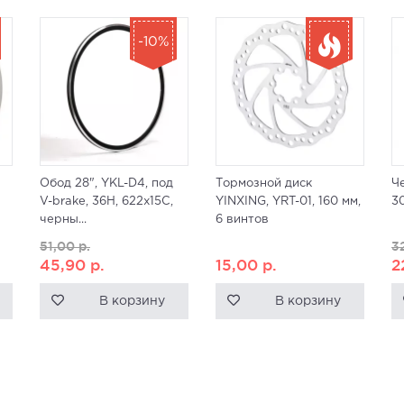
-10%
Обод 28", YKL-D4, под
Тормозной диск
Ч
V-brake, 36H, 622x15C,
YINXING, YRT-01, 160 мм,
30
черны...
6 винтов
51,00
р.
3
45,90
р.
15,00
р.
2
В корзину
В корзину