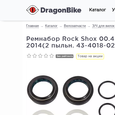
DragonBike
Каталог
У
Главная
Каталог
Велозапчасти
З/Ч для вилок
Ремнабор Rock Shox 00.43
2014(2 пыльн. 43-4018-026
Товар на акции
Без рейтинга