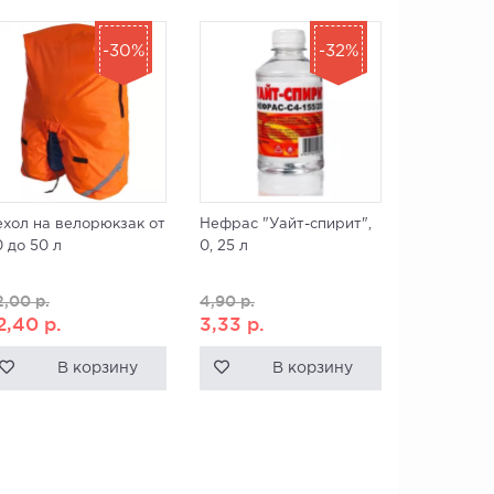
-30%
-32%
ехол на велорюкзак от
Нефрас "Уайт-спирит",
 до 50 л
0, 25 л
2,00
р.
4,90
р.
2,40
р.
3,33
р.
В корзину
В корзину