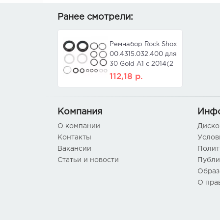
Ранее смотрели:
Ремнабор Rock Shox
00.4315.032.400 для
30 Gold A1 с 2014(2
пыльн. 43-4018-026-
112,18
р.
000, 2 парал.,
сальн.)
Компания
Инф
О компании
Диско
Контакты
Услов
Вакансии
Полит
Статьи и новости
Публи
Образ
О пра