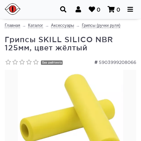
0
0
Главная
Каталог
Аксессуары
Грипсы (ручки руля)
Грипсы SKILL SILICO NBR
125мм, цвет жёлтый
#
5903999208066
Без рейтинга