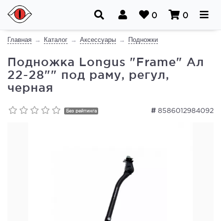
0
0
Главная
Каталог
Аксессуары
Подножки
Подножка Longus "Frame" Ал
22-28"" под раму, регул,
черная
#
8586012984092
Без рейтинга