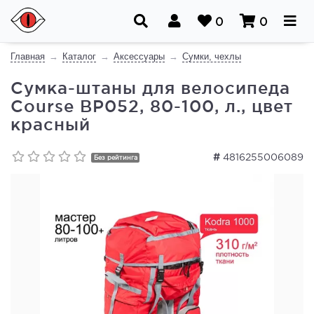
0
0
Главная
Каталог
Аксессуары
Сумки, чехлы
Сумка-штаны для велосипеда
Course ВР052, 80-100, л., цвет
красный
#
4816255006089
Без рейтинга