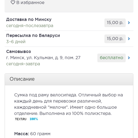
В избранное
Доставка по Минску
15,00
р.
сегодня–послезавтра
Пересылка по Беларуси
15,00
р.
3–6 дней
Самовывоз
бесплатно
г. Минск, ул. Кульман, д. 9, пом. 27
сегодня–завтра
Описание
Сумка
под
раму
велосипеда
.
Отличный
выбор
на
каждый
день
для
перевозки
различной
,
каждодневной
"
мелочи
".
Имеет
одно
большое
отделение
.
Выполнена
из
100
%
полиэстера
.
Масса:
60 грамм