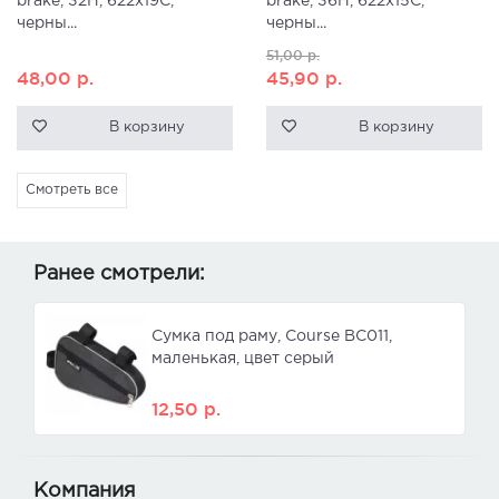
brake, 32H, 622x19С,
brake, 36H, 622x15C,
черны...
черны...
51,00
р.
48,00
р.
45,90
р.
В корзину
В корзину
Смотреть все
Ранее смотрели:
Сумка под раму, Course ВС011,
маленькая, цвет серый
12,50
р.
Компания