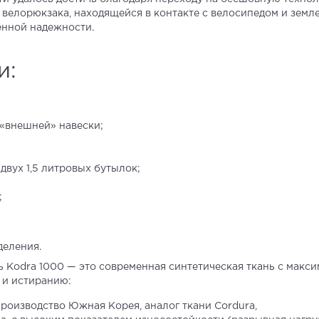
велорюкзака, находящейся в контакте с велосипедом и земле
нной надежности.
и:
 «внешней» навески;
вух 1,5 литровых бутылок;
;
деления.
ь Kodra 1000 — это современная синтетическая ткань с макс
 и истиранию:
 производство Южная Корея, аналог ткани Cordura,