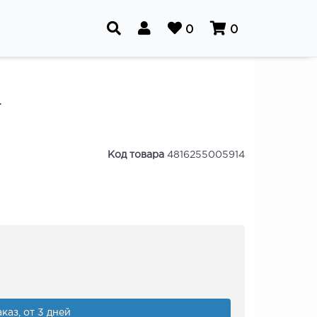
0
0
т
Код товара
4816255005914
каз, от 3 дней