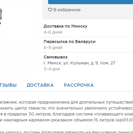
В избранное
Доставка по Минску
4–6 дней
Пересылка по Беларуси
6–9 дней
Самовывоз
г. Минск, ул. Кульман, д. 9, пом. 27
3–4 дня
ТЗЫВЫ
ДОСТАВКА
РАССРОЧКА
агажник, которая предназначена для длительных путешестви
изить центр тяжести, что значительно увеличило устойчиво
 в пределах 30 литров, благодаря системе «плавающего клап
 накладным карманом-рюкзаком объемом 15 литров (кр011.01
и удалось достичь благодаря переходу на бесшовную техно