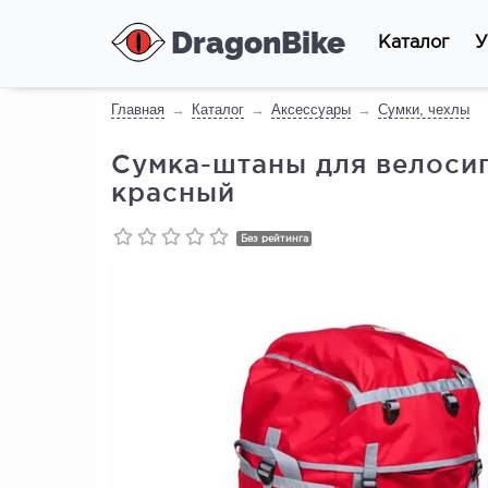
DragonBike
Каталог
У
Главная
Каталог
Аксессуары
Сумки, чехлы
Сумка-штаны для велосипе
красный
Без рейтинга