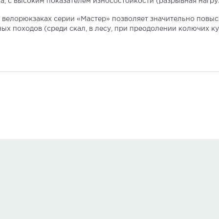
 с высоким показателем износостойкости (разрывная нагрузка
 велорюкзаках серии «Мастер» позволяет значительно повыс
ых походов (среди скал, в лесу, при преодолении колючих ку