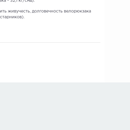
 - 32,1 кг/см²).
ить живучесть, долговечность велорюкзака
старников).