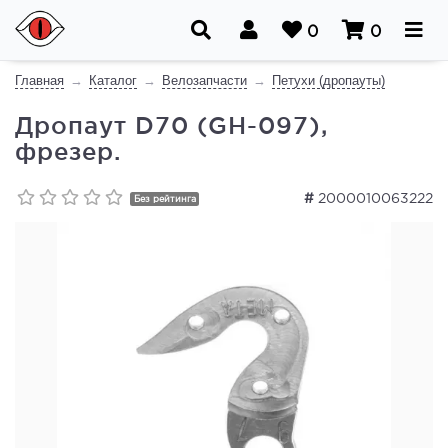
0
0
Главная
Каталог
Велозапчасти
Петухи (дропауты)
Дропаут D70 (GH-097),
фрезер.
#
2000010063222
Без рейтинга