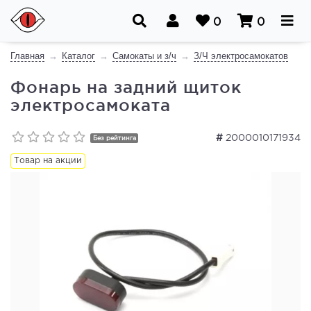
0
0
Главная
Каталог
Самокаты и з/ч
З/Ч электросамокатов
Фонарь на задний щиток
электросамоката
#
2000010171934
Без рейтинга
Товар на акции