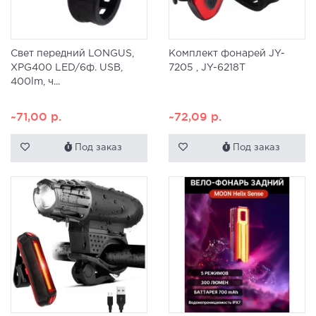
Свет передний LONGUS,
Комплект фонарей JY-
XPG400 LED/6ф. USB,
7205 , JY-6218T
400lm, ч...
~71,00
р.
~72,09
р.
Под заказ
Под заказ