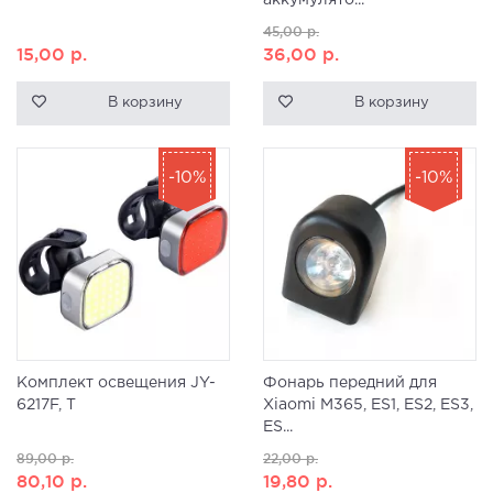
аккумулято...
45,00
р.
15,00
р.
36,00
р.
В корзину
В корзину
-10%
-10%
Комплект освещения JY-
Фонарь передний для
6217F, T
Xiaomi M365, ES1, ES2, ES3,
ES...
89,00
р.
22,00
р.
80,10
р.
19,80
р.