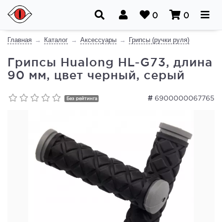
0
0
Главная
Каталог
Аксессуары
Грипсы (ручки руля)
Грипсы Hualong HL-G73, длина
90 мм, цвет черный, серый
#
6900000067765
Без рейтинга