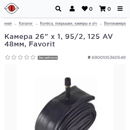
0
0
лавная
Каталог
Колёса, покрышки, камеры и з/ч
Велокамера
Камера 26" x 1, 95/2, 125 AV
48мм, Favorit
#
6900105360549
Без рейтинга