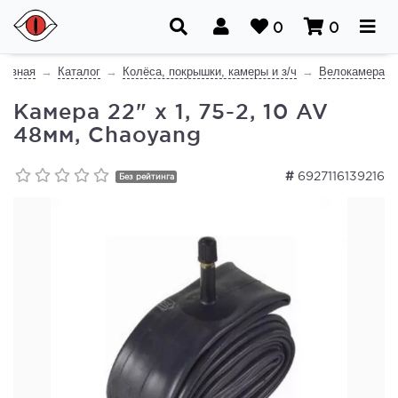
0
0
лавная
Каталог
Колёса, покрышки, камеры и з/ч
Велокамера
Камера 22" x 1, 75-2, 10 AV
48мм, Chaoyang
#
6927116139216
Без рейтинга