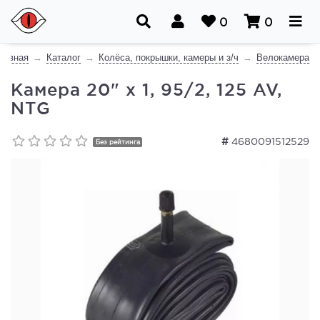
0
0
лавная
Каталог
Колёса, покрышки, камеры и з/ч
Велокамера
Камера 20" x 1, 95/2, 125 AV,
NTG
#
4680091512529
Без рейтинга