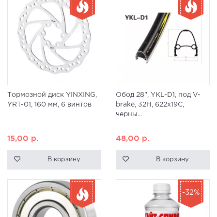
Тормозной диск YINXING,
Обод 28", YKL-D1, под V-
YRT-01, 160 мм, 6 винтов
brake, 32H, 622x19С,
черны...
15,00
р.
48,00
р.
В корзину
В корзину
-32%