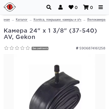
0
0
лавная
Каталог
Колёса, покрышки, камеры и з/ч
Велокамера
Камера 24" x 1 3/8" (37-540)
AV, Gekon
#
5906874161258
Без рейтинга