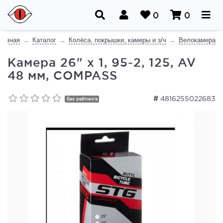
0
0
лавная
Каталог
Колёса, покрышки, камеры и з/ч
Велокамера
Камера 26" x 1, 95-2, 125, AV
48 мм, COMPASS
#
4816255022683
Без рейтинга