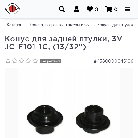
0
0
Каталог
Колёса, покрышки, камеры и з/ч
Конусы для втулок
Конус для задней втулки, 3V
JC-F101-1C, (13/32")
#
1580000045106
Без рейтинга