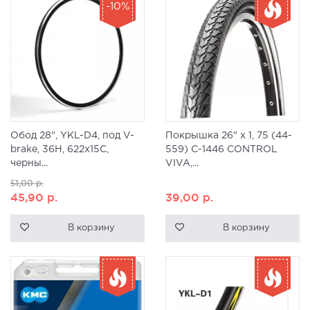
-10%
Обод 28", YKL-D4, под V-
Покрышка 26" x 1, 75 (44-
brake, 36H, 622x15C,
559) C-1446 CONTROL
черны...
VIVA,...
51,00
р.
45,90
р.
39,00
р.
В корзину
В корзину