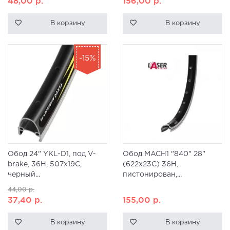
48,00
р.
156,00
р.
В корзину
В корзину
-15%
Обод 24" YKL-D1, под V-
Обод MACH1 "840" 28"
brake, 36H, 507x19С,
(622x23C) 36H,
черный...
пистонирован,...
44,00
р.
37,40
р.
155,00
р.
В корзину
В корзину