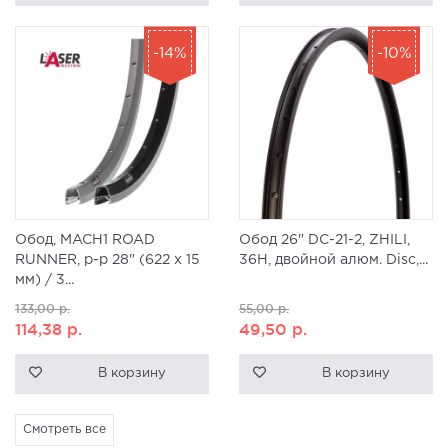
-14%
-10%
Обод, MACH1 ROAD
Обод 26" DC-21-2, ZHILI,
RUNNER, р-р 28" (622 x 15
36H, двойной алюм. Disc,...
мм) / 3...
133,00
р.
55,00
р.
114,38
р.
49,50
р.
В корзину
В корзину
Смотреть все