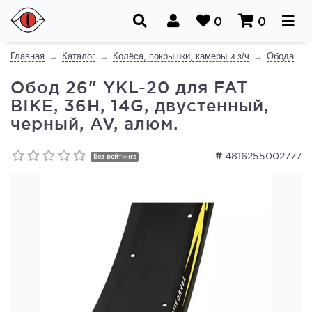
0
0
Главная
Каталог
Колёса, покрышки, камеры и з/ч
Обода
Обод 26" YKL-20 для FAT
BIKE, 36H, 14G, двустенный,
черный, AV, алюм.
#
4816255002777
Без рейтинга