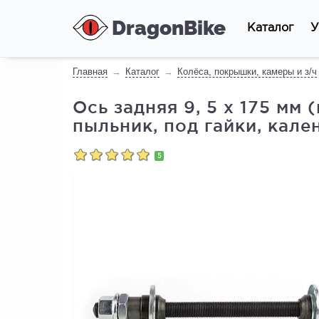
DragonBike
Каталог
У
Главная
Каталог
Колёса, покрышки, камеры и з/ч
Ось задняя 9, 5 х 175 мм 
пыльник, под гайки, кале
5