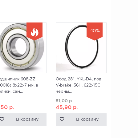
-10%
одшипник 608-ZZ
Обод 28", YKL-D4, под
0018) 8x22x7 мм, в
V-brake, 36H, 622x15C,
лики, сам...
черны...
51,00
р.
,50
р.
45,90
р.
В корзину
В корзину