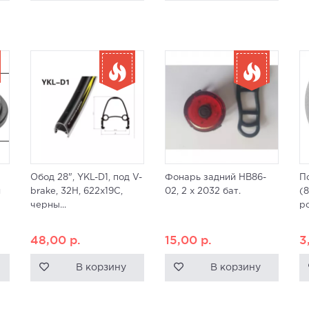
Обод 28", YKL-D1, под V-
Фонарь задний HB86-
П
й
brake, 32H, 622x19С,
02, 2 x 2032 бат.
(8
черны...
ро
48,00
р.
15,00
р.
3
В корзину
В корзину