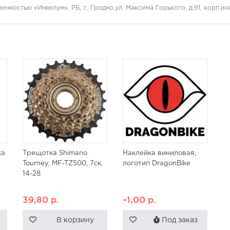
нностью «Инвелум», РБ, г. Гродно,ул. Максима Горького, д.91, корп.и
ка
Трещотка Shimano
Наклейка виниловая,
Tourney, MF-TZ500, 7ск,
логотип DragonBike
14-28
39,80
р.
~1,00
р.
В корзину
Под заказ