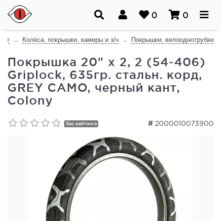
0
0
лог
Колёса, покрышки, камеры и з/ч
Покрышки, велооднотрубки
Покрышка 20" x 2, 2 (54-406)
Griplock, 635гр. стальн. корд,
GREY CAMO, черный кант,
Colony
#
2000010073900
Без рейтинга