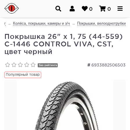
0
0
лог
Колёса, покрышки, камеры и з/ч
Покрышки, велооднотрубки
Покрышка 26" x 1, 75 (44-559)
C-1446 CONTROL VIVA, CST,
цвет черный
#
6933882506503
Без рейтинга
Популярный товар