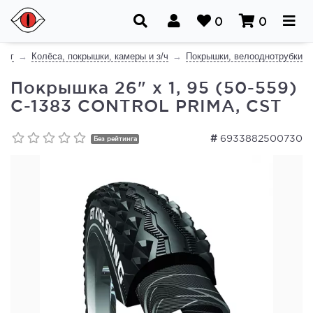
0
0
лог
Колёса, покрышки, камеры и з/ч
Покрышки, велооднотрубки
Покрышка 26" x 1, 95 (50-559)
C-1383 CONTROL PRIMA, CST
#
6933882500730
Без рейтинга