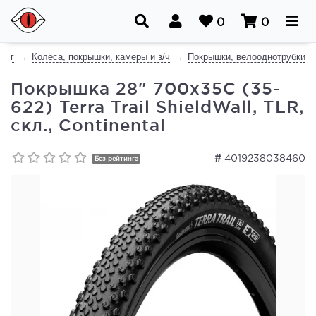
0
0
лог
Колёса, покрышки, камеры и з/ч
Покрышки, велооднотрубки
Покрышка 28" 700x35C (35-
622) Terra Trail ShieldWall, TLR,
скл., Continental
#
4019238038460
Без рейтинга