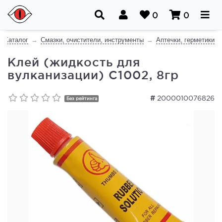
0
0
Каталог
Смазки, очистители, инструменты
Аптечки, герметики
Клей (жидкость для
вулканизации) С1002, 8гр
#
2000010076826
Без рейтинга