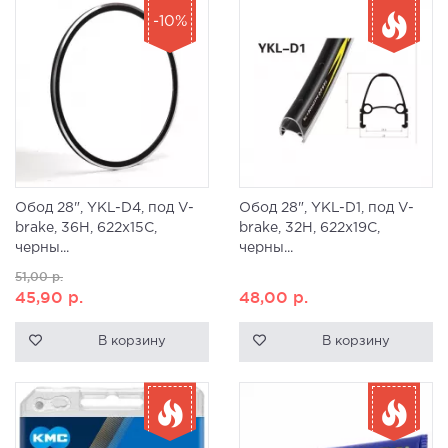
-10%
Обод 28", YKL-D4, под V-
Обод 28", YKL-D1, под V-
brake, 36H, 622x15C,
brake, 32H, 622x19С,
черны...
черны...
51,00
р.
45,90
р.
48,00
р.
В корзину
В корзину