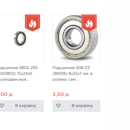
одшипник 6802-2RS
Подшипник 608-ZZ
1000802) 15x24x5
(80018) 8x22x7 мм, в
вухподвесные...
ролики, сам...
,00
р.
3,50
р.
В корзину
В корзину