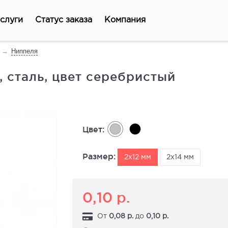
слуги
Статус заказа
Компания
Ниппеля
, сталь, цвет серебристый
Цвет:
Размер:
2х12 мм
2х14 мм
0,10
р.
От
0,08
р.
до
0,10
р.