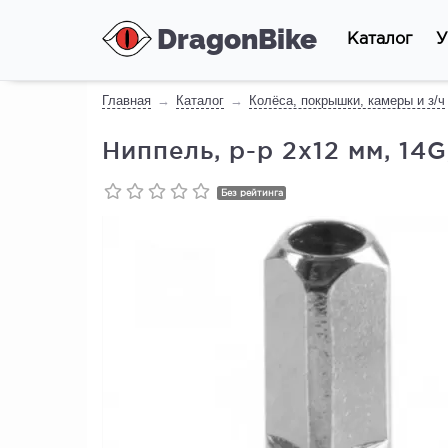
DragonBike
Каталог
У
Главная
Каталог
Колёса, покрышки, камеры и з/ч
Ниппель, р-р 2х12 мм, 14G
Без рейтинга