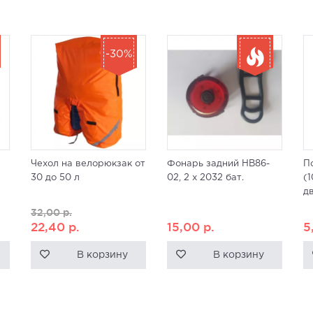
-30%
Чехол на велорюкзак от
Фонарь задний HB86-
П
30 до 50 л
02, 2 x 2032 бат.
(
д
32,00
р.
22,40
р.
15,00
р.
5
В корзину
В корзину