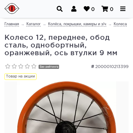
0
0
Главная
Каталог
Колёса, покрышки, камеры и з/ч
Колеса
Колесо 12, переднее, обод
сталь, однобортный,
оранжевый, ось втулки 9 мм
#
2000010213399
Без рейтинга
Товар на акции