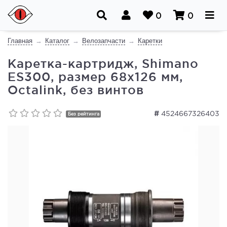
0
0
Главная
Каталог
Велозапчасти
Каретки
Каретка-картридж, Shimano
ES300, размер 68x126 мм,
Octalink, без винтов
#
4524667326403
Без рейтинга