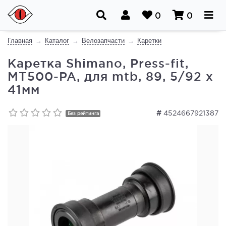
0
0
Главная
Каталог
Велозапчасти
Каретки
Каретка Shimano, Press-fit,
MT500-PA, для mtb, 89, 5/92 x
41мм
#
4524667921387
Без рейтинга