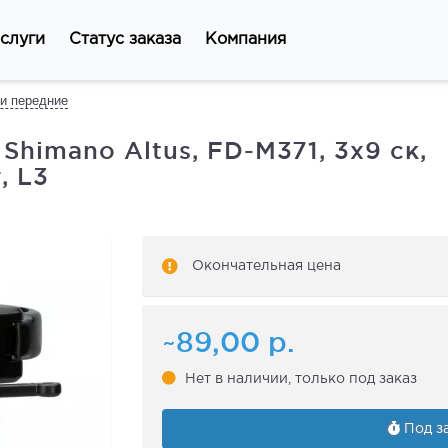
слуги
Статус заказа
Компания
и передние
himano Altus, FD-M371, 3x9 ск,
, L3
Окончательная цена
~89,00
р.
Нет в наличии, только под заказ
Под за