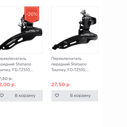
-20%
ереключатель
Переключатель
ередний Shimano
передний Shimano
urney, FD-TZ510,...
Tourney, FD-TZ510,...
7,50
р.
2,00
р.
27,50
р.
В корзину
В корзину