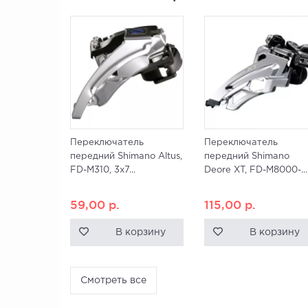
Переключатель
Переключатель
передний Shimano Altus,
передний Shimano
FD-M310, 3x7...
Deore XT, FD-M8000-...
59,00
р.
115,00
р.
В корзину
В корзину
Смотреть все