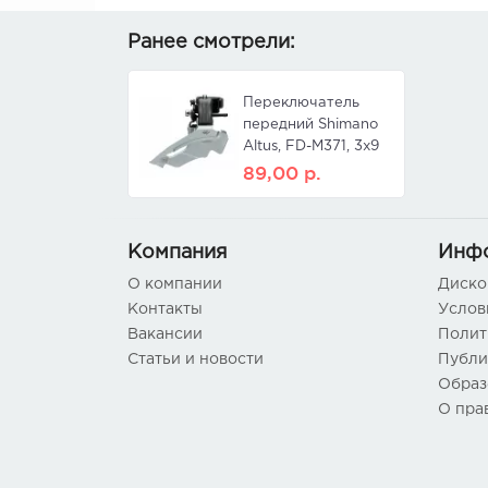
Ранее смотрели:
Переключатель
передний Shimano
Altus, FD-M371, 3x9
ск, 44-48T, ун. тяга,
89,00
р.
ун. хомут, L3
Компания
Инф
О компании
Диско
Контакты
Услов
Вакансии
Полит
Статьи и новости
Публи
Образ
О пра