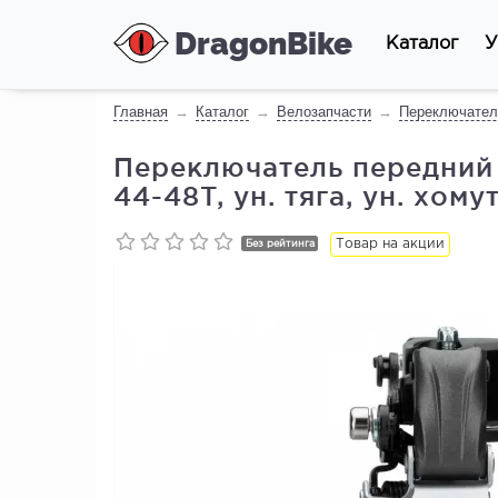
DragonBike
Каталог
У
Главная
Каталог
Велозапчасти
Переключател
Переключатель передний S
44-48T, ун. тяга, ун. хомут
Товар на акции
Без рейтинга