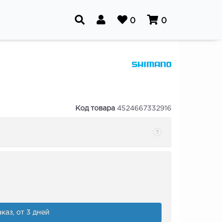
0
0
Код товара
4524667332916
каз, от 3 дней