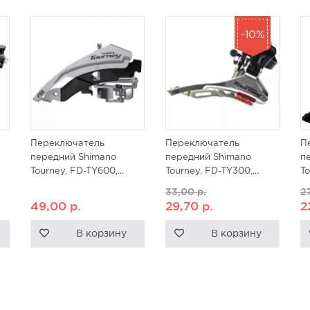
-10%
Переключатель
Переключатель
П
передний Shimano
передний Shimano
п
Tourney, FD-TY600,...
Tourney, FD-TY300,...
To
33,00
р.
2
49,00
р.
29,70
р.
2
В корзину
В корзину