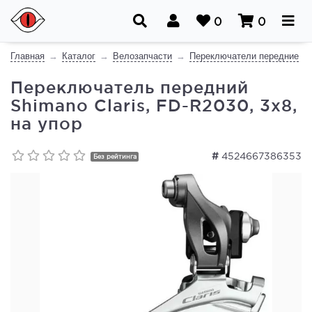
0
0
Главная
Каталог
Велозапчасти
Переключатели передние
Переключатель передний
Shimano Claris, FD-R2030, 3x8,
на упор
#
4524667386353
Без рейтинга