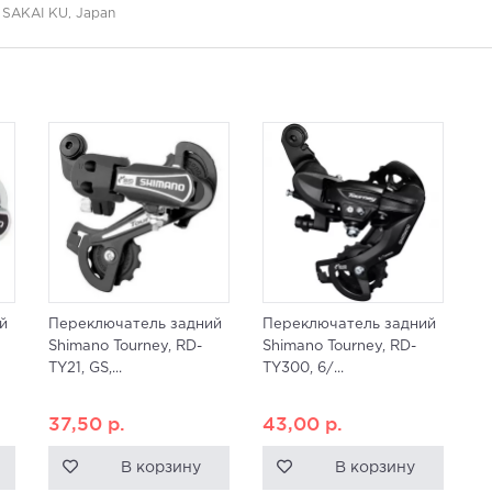
 SAKAI KU, Japan
й
Переключатель задний
Переключатель задний
Shimano Tourney, RD-
Shimano Tourney, RD-
TY21, GS,...
TY300, 6/...
37,50
р.
43,00
р.
В корзину
В корзину