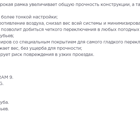
ирокая рамка увеличивает общую прочность конструкции, а т
 более тонкой настройки;
тивление воздуха, снизал вес всей системы и минимизирова
 позволит добиться четкого переключения в любых погодных
убьев;
ров со специальным покрытием для самого гладкого перек
ает вес, без ущерба для прочности;
ует риск повреждения в узких проездах.
RAM 9.
G.
уба.
ьев.