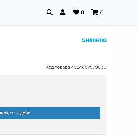
0
0
Код товара
4524667979630
каз, от 3 дней