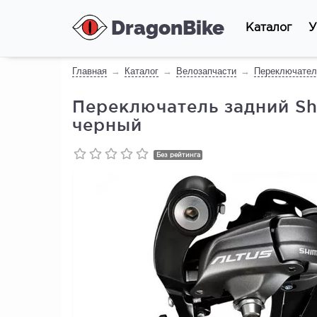
DragonBike
Каталог
У
Главная
Каталог
Велозапчасти
Переключател
Переключатель задний Shi
черный
Без рейтинга