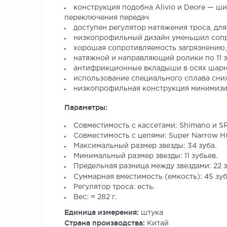
конструкция подобна Alivio и Deore — ш
переключения передач
доступен регулятор натяжения троса, для
низкопрофильный дизайн уменьшил сопро
хорошая сопротивляемость загрязнению,
натяжной и направляющий ролики по 11 з
антифрикционные вкладыши в осях шарни
использование специального сплава сниж
низкопрофильная конструкция минимизир
Параметры:
Совместимость с кассетами: Shimano и S
Совместимость с цепями: Super Narrow H
Максимальный размер звезды: 34 зуба.
Минимальный размер звезды: 11 зубьев.
Предельная разница между звездами: 22 з
Суммарная вместимость (емкость): 45 зуб
Регулятор троса: есть.
Вес: ≈ 282 г.
Единица измерения:
штука
Страна производства:
Китай