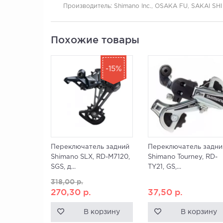
Производитель:
Shimano Inc., OSAKA FU, SAKAI SHI
Похожие товары
-15%
Переключатель задний
Переключатель задни
Shimano SLX, RD-M7120,
Shimano Tourney, RD-
SGS, д...
TY21, GS,...
318,00
р.
270,30
р.
37,50
р.
В корзину
В корзину