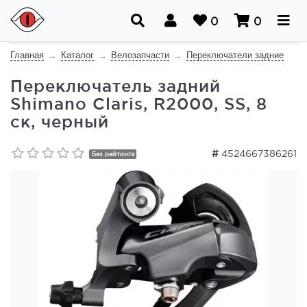
0
0
Главная
Каталог
Велозапчасти
Переключатели задние
Переключатель задний
Shimano Claris, R2000, SS, 8
ск, черный
#
4524667386261
Без рейтинга