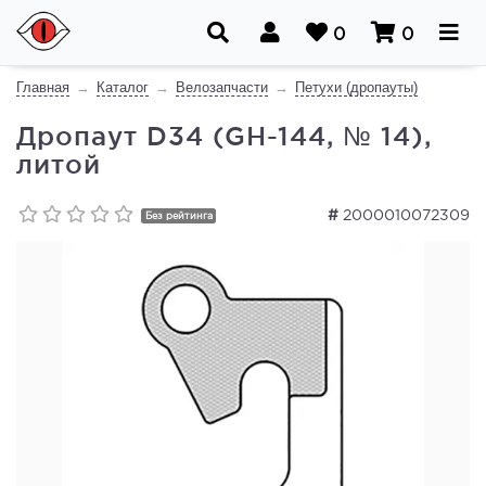
0
0
Главная
Каталог
Велозапчасти
Петухи (дропауты)
Дропаут D34 (GH-144, № 14),
литой
#
2000010072309
Без рейтинга