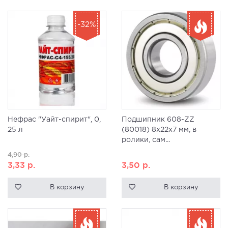
-32%
Нефрас "Уайт-спирит", 0,
Подшипник 608-ZZ
25 л
(80018) 8x22x7 мм, в
ролики, сам...
4,90
р.
3,33
р.
3,50
р.
В корзину
В корзину