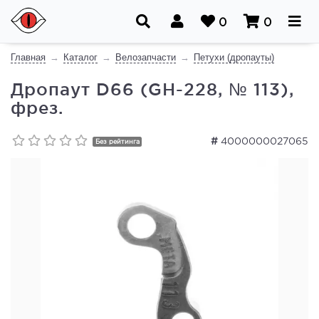
0
0
Главная
Каталог
Велозапчасти
Петухи (дропауты)
Дропаут D66 (GH-228, № 113),
фрез.
#
4000000027065
Без рейтинга