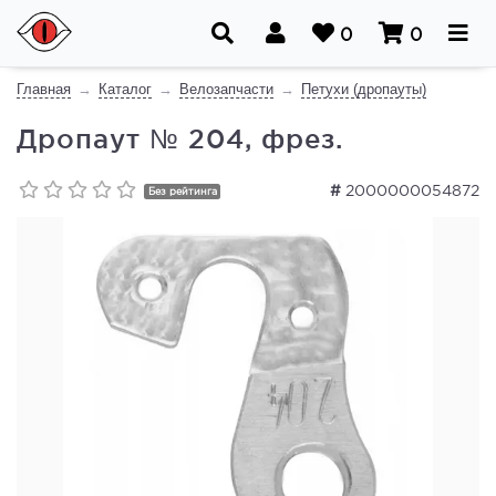
0
0
Главная
Каталог
Велозапчасти
Петухи (дропауты)
Дропаут № 204, фрез.
#
2000000054872
Без рейтинга