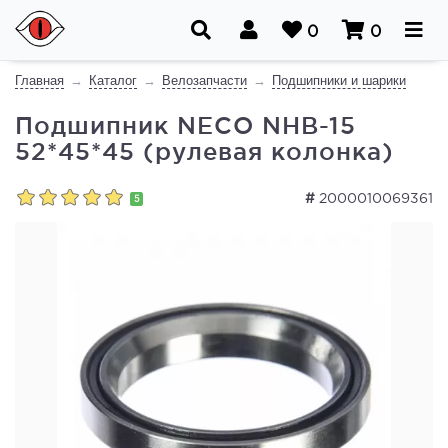
0
0
Главная
Каталог
Велозапчасти
Подшипники и шарики
Подшипник NECO NHB-15
52*45*45 (рулевая колонка)
#
2000010069361
5