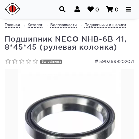
0
0
Главная
Каталог
Велозапчасти
Подшипники и шарики
Подшипник NECO NHB-6B 41,
8*45*45 (рулевая колонка)
#
5903999202071
Без рейтинга