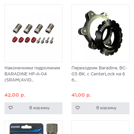
Наконечники гидролинии
Переходник Baradine, BC-
BARADINE HP-A-04
03-BK, с CenterLock на 6
(SRAM(AVID...
б...
42,00
р.
41,00
р.
В корзину
В корзину