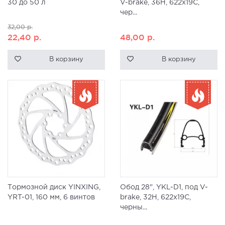
30 до 50 л
V-brake, 36H, 622x19С,
чер...
32,00
р.
22,40
р.
48,00
р.
В корзину
В корзину
Тормозной диск YINXING,
Обод 28", YKL-D1, под V-
YRT-01, 160 мм, 6 винтов
brake, 32H, 622x19С,
черны...