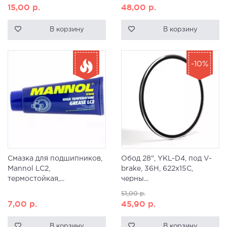
15,00
р.
48,00
р.
В корзину
В корзину
-10%
Смазка для подшипников,
Обод 28", YKL-D4, под V-
Mannol LC2,
brake, 36H, 622x15C,
термостойкая,...
черны...
51,00
р.
7,00
р.
45,90
р.
В корзину
В корзину