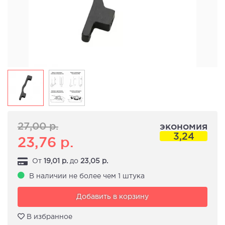
27,00
р.
экономия
3,24
23,76
р.
От
19,01
р.
до
23,05
р.
В наличии не более чем 1 штука
Добавить в корзину
В избранное