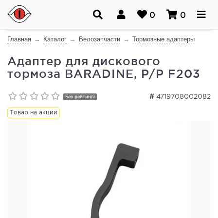
0
0
Главная
Каталог
Велозапчасти
Тормозные адаптеры
Адаптер для дискового
тормоза BARADINE, P/P F203
#
4719708002082
Без рейтинга
Товар на акции