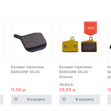
-10%
Колодки тормозные
Колодки тормозные
К
BARADINE DS-03
BARADINE DS-40
B
Sintered
дл
39,50
р.
11,00
р.
35,55
р.
1
В корзину
В корзину