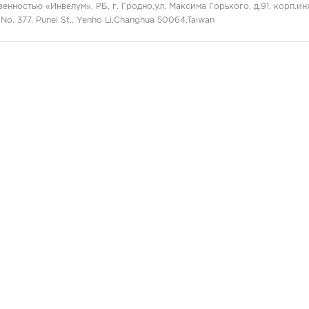
нностью «Инвелум», РБ, г. Гродно,ул. Максима Горького, д.91, корп.и
, No. 377, Punei St., Yenho Li,Changhua 50064,Taiwan