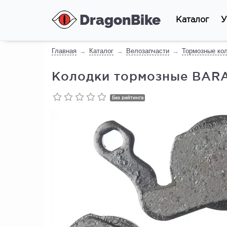
DragonBike
Каталог
У
Главная
Каталог
Велозапчасти
Тормозные ко
Колодки тормозные BARA
Без рейтинга