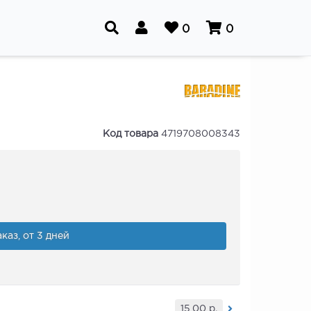
0
0
Код товара
4719708008343
каз, от 3 дней
15,00
р.