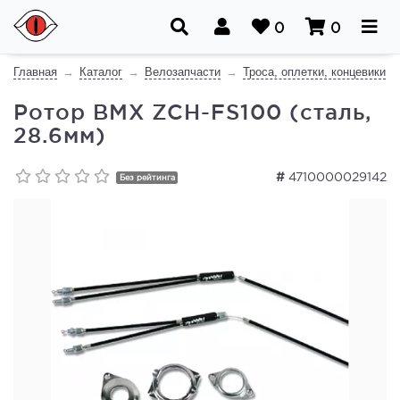
0
0
Главная
Каталог
Велозапчасти
Троса, оплетки, концевики
Ротор ВМХ ZCH-FS100 (сталь,
28.6мм)
#
4710000029142
Без рейтинга