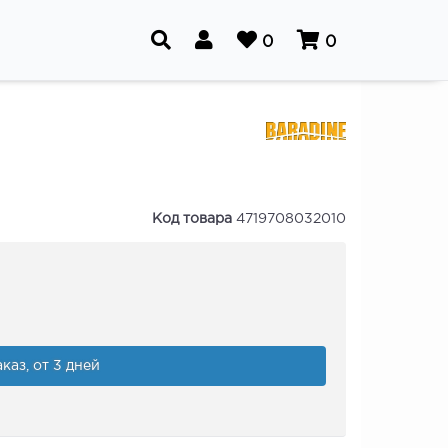
0
0
Код товара
4719708032010
каз, от 3 дней