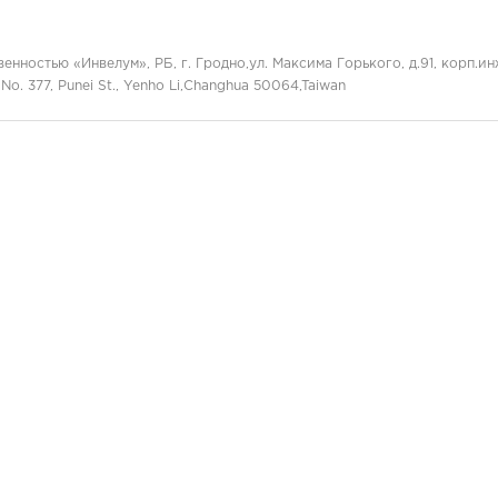
нностью «Инвелум», РБ, г. Гродно,ул. Максима Горького, д.91, корп.и
, No. 377, Punei St., Yenho Li,Changhua 50064,Taiwan