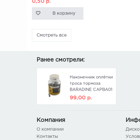
0,50
р.
В корзину
Смотреть все
Ранее смотрели:
Наконечник оплётки
троса тормоза
BARADINE CAPBA01
(100 шт,
99,00
р.
серебристый)
Компания
Инф
О компании
Диско
Контакты
Услов