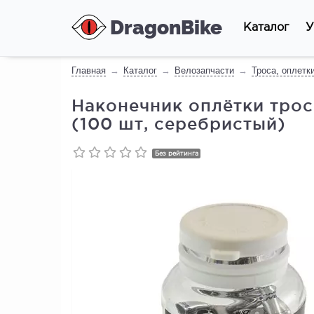
DragonBike
Каталог
У
Главная
Каталог
Велозапчасти
Троса, оплетк
Наконечник оплётки тро
(100 шт, серебристый)
Без рейтинга