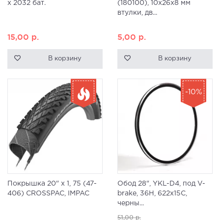
x 2032 бат.
(180100), 10x26x8 мм
втулки, дв...
15,00
р.
5,00
р.
В корзину
В корзину
-10%
Покрышка 20" x 1, 75 (47-
Обод 28", YKL-D4, под V-
406) CROSSPAC, IMPAC
brake, 36H, 622x15C,
черны...
51,00
р.