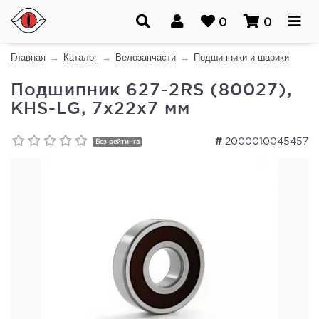
0
0
Главная
Каталог
Велозапчасти
Подшипники и шарики
Подшипник 627-2RS (80027),
KHS-LG, 7x22x7 мм
#
2000010045457
Без рейтинга