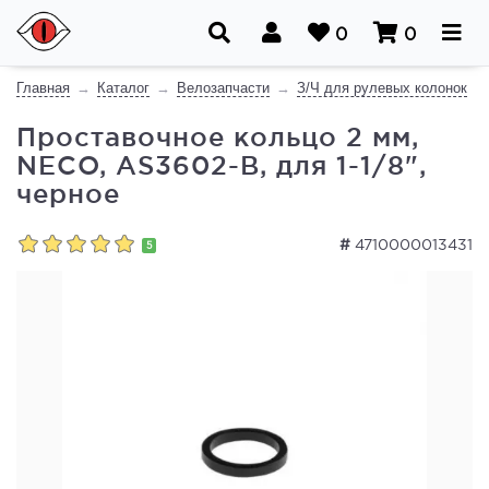
0
0
Главная
Каталог
Велозапчасти
З/Ч для рулевых колонок
Проставочное кольцо 2 мм,
NECO, AS3602-B, для 1-1/8",
черное
#
4710000013431
5